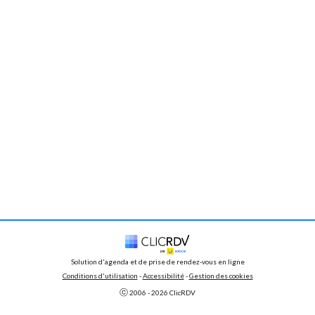
Solution d'agenda et de prise de rendez-vous en ligne
Conditions d'utilisation
 - 
Accessibilité
 -
Gestion des cookies
ⓒ 
2006 - 
2026
 ClicRDV