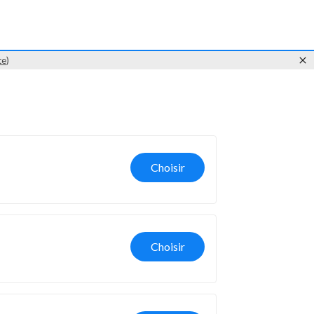
te
)
Choisir
Choisir