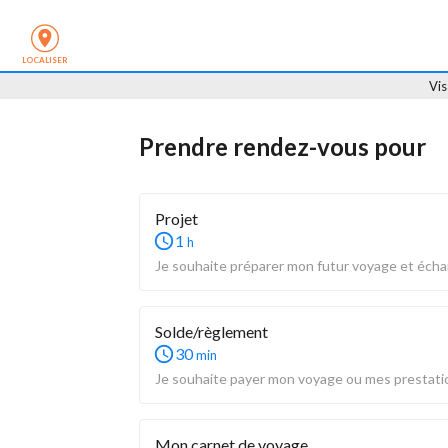
LOCALISER
Vi
Prendre rendez-vous
 pour
Projet
1
h
Je souhaite préparer mon futur voyage et écha
Solde/règlement
30
min
Je souhaite payer mon voyage ou mes prestati
Mon carnet de voyage