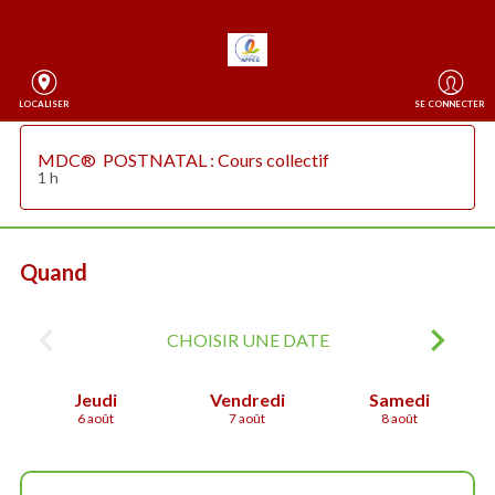
LOCALISER
SE CONNECTER
MDC®  POSTNATAL : Cours collectif
1 h
Quand
CHOISIR UNE DATE
Jeudi
Vendredi
Samedi
6 août
7 août
8 août