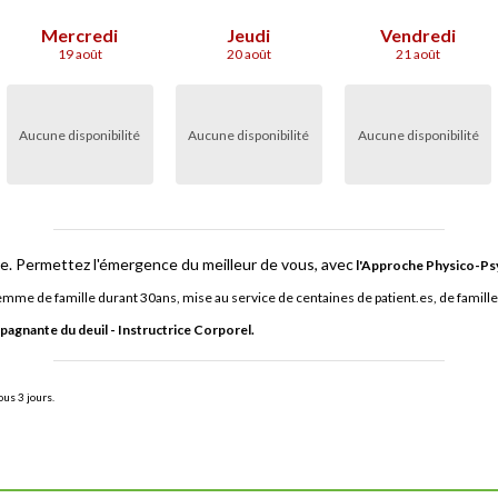
Mercredi
Jeudi
Vendredi
19 août
20 août
21 août
Aucune disponibilité
Aucune disponibilité
Aucune disponibilité
e. Permettez l'émergence du meilleur de vous, avec
l'Approche Physico-P
mme de famille durant 30ans, mise au service de centaines de patient.es, de familles
agnante du deuil - Instructrice Corporel.
us 3 jours.