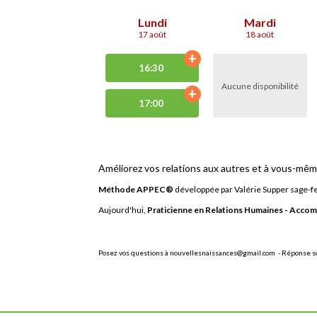
Lundi
Mardi
17 août
18 août
+
16:30
Aucune disponibilité
+
17:00
Améliorez vos relations aux autres et à vous-mêm
Méthode APPEC®
développée par Valérie Supper sage-fe
Aujourd'hui,
Praticienne en Relations Humaines - Accomp
Posez vos questions à nouvellesnaissances@gmail.com - Réponse so