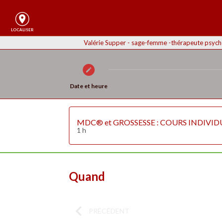
LOCALISER
Valérie Supper - sage-femme -thérapeute psycho
Date et heure
MDC® et GROSSESSE : COURS INDIVIDU
1 h
Quand
PRÉCÉDENT