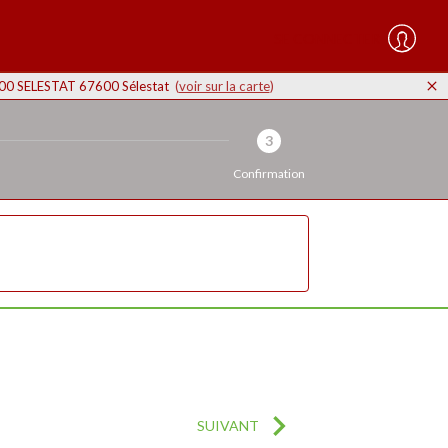
SE CONNECTER
67600 SELESTAT 67600 Sélestat
(
voir sur la carte
)
3
Confirmation
SUIVANT