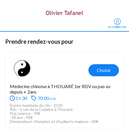
SE CONNECTER
Prendre rendez-vous
 pour
Choisir
Médecine chinoise à THOUARÉ 1er RDV ou pas vu 
depuis + 2ans 
1
30
70.00
eur
h
Durée maximale du rdv : 1h30
Rdv : 1 rue de la Cadaine à Thouaré
Prix séance : 70€
-18 ans : 40€
Demandeurs d'emplois et étudiants majeurs : 60€