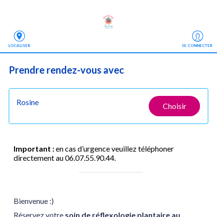
LOCALISER
SE CONNECTER
Prendre rendez-vous
 avec
Rosine
Choisir
Important :
en cas d’urgence veuillez téléphoner
directement au 06.07.55.90.44.
Bienvenue :)
Réservez votre
soin de réflexologie plantaire au