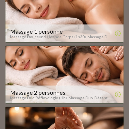
Massage 1 personne
Massage Douceur du Monde Corps (1h30), Massage Douceur du Monde Corps &amp; Visage (2h), Massage aux Pierres Chaudes (1h30), Massage en Récupération Sportive (1h) Oxyzen, 12 Bis rue du Grand Cerf - 57000 Metz www.oxyzen-metz.com
Massage 2 personnes
Massage Duo Réflexologie ( 1h), Massage Duo-Détente ( 1h30 ), Massage Duo Douceur (2h) Oxyzen, 12 Bis rue du Grand Cerf - 57000 Metz www.oxyzen-metz.com