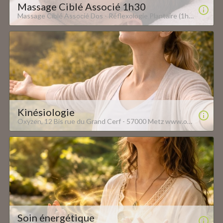
Massage Ciblé Associé 1h30
Massage Ciblé Associé Dos - Réflexologie Plantaire (1h30), Ciblé Associé Dos - Mains (1h30), Ciblé Associé Dos - Crâne (1h30) , Ciblé Associé Dos - Jambes (1h30), Ciblé Associé Réflexologie Plantaire - Mains (1h30), Ciblé Associé Réflexologie Plantaire - Crâne (1h30), Ciblé Associé Réflexologie Plantaire - Jambes (1h30), Ciblé Associé Mains - Crâne (1h30), Ciblé Associé Mains - Jambes (1h30), Ciblé Associé Crâne - Jambes (1h30) Oxyzen, 12 Bis rue du Grand Cerf - 57000 Metz www.oxyzen-metz.com
Kinésiologie
Oxyzen, 12 Bis rue du Grand Cerf - 57000 Metz www.oxyzen-metz.com
Soin énergétique