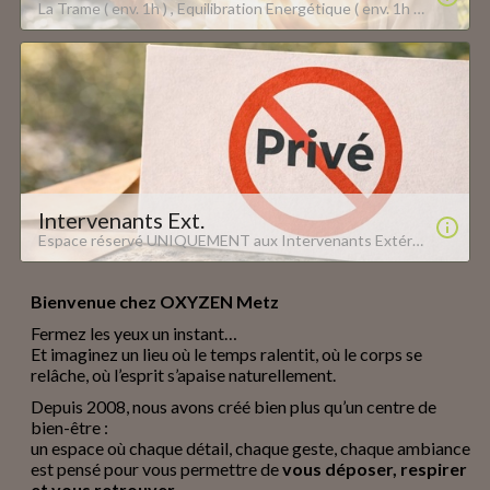
La Trame ( env. 1h ) , Equilibration Energétique ( env. 1h ), Séance de Lahochi 1h Oxyzen, 12 Bis rue du Grand Cerf - 57000 Metz www.oxyzen-metz.com
Intervenants Ext.
Espace réservé UNIQUEMENT aux Intervenants Extérieur Pour réserver des créneaux au cabinet de location, il vous faut impérativement avoir au préalable signé un contrat avec OXYZEN, Pour tous renseignements vous pouvez nous contacter au 06.27.10.63.17 Sans contrat signé, vos créneaux seront directement annulé!!!
Bienvenue chez OXYZEN Metz
Fermez les yeux un instant…
Et imaginez un lieu où le temps ralentit, où le corps se
relâche, où l’esprit s’apaise naturellement.
Depuis 2008, nous avons créé bien plus qu’un centre de
bien-être :
un espace où chaque détail, chaque geste, chaque ambiance
est pensé pour vous permettre de
vous déposer, respirer
et vous retrouver
.