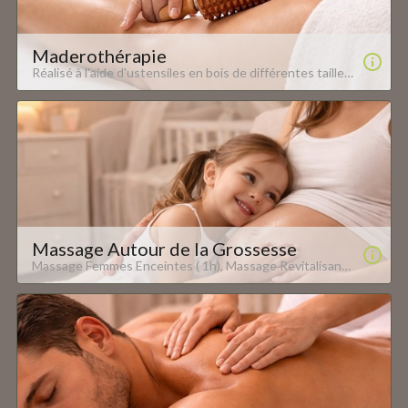
Maderothérapie
Réalisé à l'aide d'ustensiles en bois de différentes tailles et formes spécialement conçus pour s'adapter aux lignes du corps. - Anti cellulite - Une alternative à la chirurgie - Accélère le métabolisme - Active le système lymphatique - Raffermit et tonifie la peau - Redessine le corps et les volumes - Post opératoire...
Massage Autour de la Grossesse
Massage Femmes Enceintes ( 1h), Massage Revitalisant Post-Natal ( 1h ), Atelier Initiation Massage Bébé ( env. 45Min) Oxyzen, 12 Bis rue du Grand Cerf - 57000 Metz www.oxyzen-metz.com