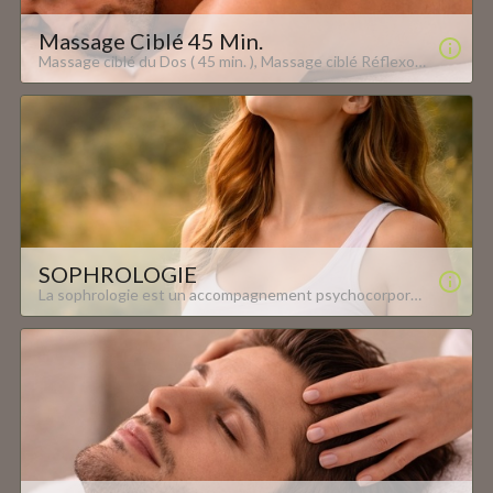
Massage Ciblé 45 Min.
Massage ciblé du Dos ( 45 min. ), Massage ciblé Réflexologie Plantaire ( 45 Min. ), Massage ciblé du Crâne ( 45 Min. ), Massage Ciblé Jambes (45Min.), Massage Ciblé Mains ( 45Min.) Oxyzen, 12 Bis rue du Grand Cerf - 57000 Metz www.oxyzen-metz.com
SOPHROLOGIE
La sophrologie est un accompagnement psychocorporel qui vise à réharmoniser le corps, les émotions et le mental. Elle associe respiration consciente, relaxation corporelle et visualisation guidée pour apaiser le stress et renforcer les ressources intérieures. Chez OXYZEN Metz, chaque accompagnement débute par une première séance approfondie, permettant un suivi entièrement personnalisé. Accessible à tous, la sophrologie favorise un mieux-être durable et une meilleure qualité de vie au quotidien.