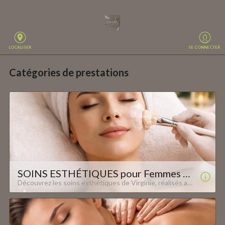
LOCALISER
SE CONNECTER
Catégories de prestations
SOINS ESTHÉTIQUES pour Femmes et Hommes
Découvrez les soins esthétiques de Virginie, réalisés avec la gamme de produits OLIV'. Des soins professionnels nés du facialisme où le massage s'associe aux extraits de plantes naturels et bio. Ces soins, parfaits pour tous types de peau, combinent expertise et bienfaits de la botanique. Offrez à votre peau une expérience nourrissante et revitalisante grâce à ces produits respectueux de l'environnement et de votre bien-être. Profitez d'un moment de détente et de beauté en harmonie avec la nature.