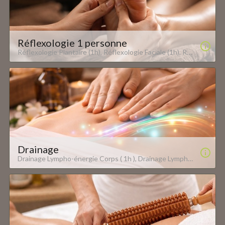
Réflexologie 1 personne
Réflexologie Plantaire (1h), Réflexologie Faciale (1h), Réflexologie à 4 mains (Plantaire &amp; Faciale), (1h), Massage Ciblé en Réflexologie Plantaire (45Min.) Oxyzen, 12 Bis rue du Grand Cerf - 57000 Metz www.oxyzen-metz.com
Drainage
Drainage Lympho-énergie Corps ( 1h ), Drainage Lympho-énergie Visage ( 45 Min. ) Oxyzen, 12 Bis rue du Grand Cerf - 57000 Metz www.oxyzen-metz.com