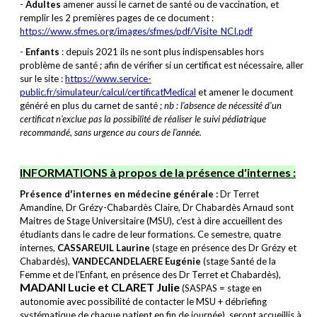
-
Adultes
amener aussi le carnet de santé ou de vaccination, et
remplir les 2 premières pages de ce document :
https://www.sfmes.org/images/sfmes/pdf/Visite_NCI.pdf
-
Enfants
: depuis 2021 ils ne sont plus indispensables hors
problème de santé ; afin de vérifier si un certificat est nécessaire, aller
sur le site :
https://www.service-
public.fr/simulateur/calcul/certificatMedical
et amener le document
généré en plus du carnet de santé ;
nb : l'absence de nécessité d'un
certificat n'exclue pas la possibilité de réaliser le suivi pédiatrique
recommandé, sans urgence au cours de l'année.
INFORMATIONS à propos de la présence d'internes :
Présence d'internes en médecine générale :
Dr Terret
Amandine, Dr Grézy-Chabardès Claire, Dr Chabardès Arnaud sont
Maitres de Stage Universitaire (MSU), c'est à dire accueillent des
étudiants dans le cadre de leur formations. Ce semestre, quatre
internes,
CASSAREUIL Laurine
(stage en présence des Dr Grézy et
Chabardès),
VANDECANDELAERE Eugénie
(stage Santé de la
Femme et de l'Enfant, en présence des Dr Terret et Chabardès),
MADANI Lucie et CLARET Julie
(SASPAS = stage en
autonomie avec possibilité de contacter le MSU + débriefing
systématique de chaque patient en fin de journée), seront accueillis à