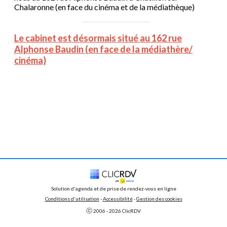
Chalaronne (en face du cinéma et de la médiathèque)
Le cabinet est désormais situé au 162 rue
Alphonse Baudin (en face de la médiathère/
cinéma)
Solution d'agenda et de prise de rendez-vous en ligne
Conditions d'utilisation
 - 
Accessibilité
 -
Gestion des cookies
ⓒ 
2006 - 
2026
 ClicRDV