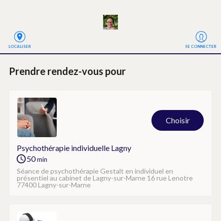
LOCALISER
SE CONNECTER
Prendre rendez-vous
 pour
Choisir
Psychothérapie individuelle Lagny
50
min
Séance de psychothérapie Gestalt en individuel en 
présentiel au cabinet de Lagny-sur-Marne 16 rue Lenotre 
77400 Lagny-sur-Marne