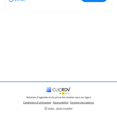
Solution d'agenda et de prise de rendez-vous en ligne
Conditions d'utilisation
 - 
Accessibilité
 -
Gestion des cookies
ⓒ 
2006 - 
2026
 ClicRDV