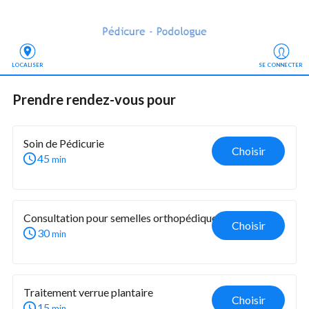
LOCALISER
SE CONNECTER
Prendre rendez-vous
 pour
Soin de Pédicurie
Choisir
45
min
Consultation pour semelles orthopédiques
Choisir
30
min
Traitement verrue plantaire 
Choisir
15
min