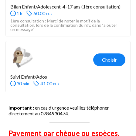
Bilan Enfant/Adolescent  4-17 ans (1ère consultation) 
1
60.00
eur
h
1ère consultation : Merci de noter le motif de la 
consultation, lors de la confirmation du rdv, dans "ajouter 
un message"
Choisir
Suivi Enfant/Ados
30
41.00
eur
min
Important :
en cas d’urgence veuillez téléphoner
directement au 0784930474.
Payement par chèque ou espèces.