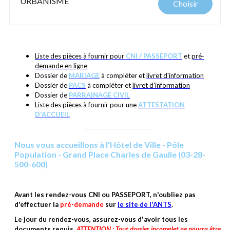
URBANISME
Choisir
Liste des pièces à fournir pour
CNI / PASSEPORT
et
pré-
demande en ligne
Dossier de
MARIAGE
à compléter et
livret d'information
Dossier de
PACS
à compléter et
livret d'information
Dossier de
PARRAINAGE CIVIL
Liste des pièces à fournir pour une
ATTESTATION
D'ACCUEIL
Nous vous accueillons à l'Hôtel de Ville - Pôle
Population - Grand Place Charles de Gaulle (03-28-
500-600)
Avant les rendez-vous CNI ou PASSEPORT, n'oubliez pas
d'effectuer la
pré-demande
sur
le site de l'ANTS
.
Le jour du rendez-vous, assurez-vous d'avoir tous les
documents requis.
ATTENTION : Tout dossier incomplet ne pourra être