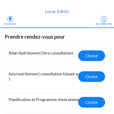
LOCALISER
SE CONNECTER
Prendre rendez-vous
 pour
Bilan Nutritionnel (1ère consultation)
Choisir
Suivi nutritionnel ( consultation faisant suite à un bilan 
Choisir
)
Planification et Programme d'entrainement
Choisir