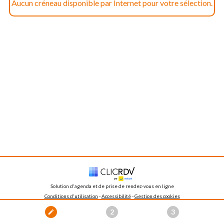
Aucun créneau disponible par Internet pour votre sélection.
Solution d'agenda et de prise de rendez-vous en ligne
Conditions d'utilisation
 - 
Accessibilité
 -
Gestion des cookies
ⓒ 
2006 - 
2026
 ClicRDV
2
3