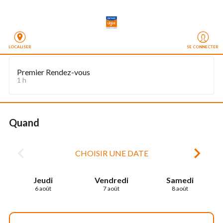
LOCALISER
SE CONNECTER
Premier Rendez-vous
1 h
Quand
CHOISIR UNE DATE
Jeudi
Vendredi
Samedi
6 août
7 août
8 août