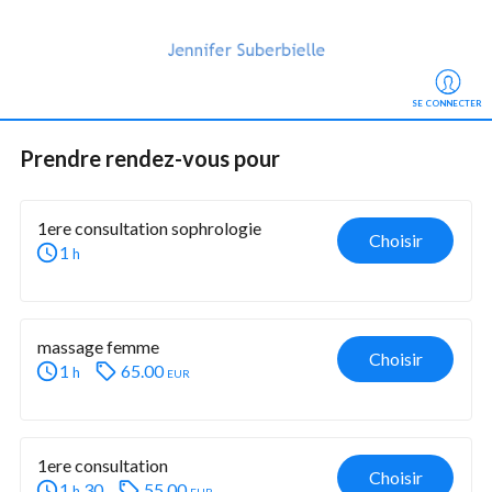
SE CONNECTER
Prendre rendez-vous
 pour
1ere consultation sophrologie
Choisir
1
h
massage femme
Choisir
1
65.00
eur
h
1ere consultation
Choisir
1
30
55.00
eur
h