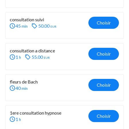
consultation suivi 
Choisir
45
50.00
eur
min
consultation a distance 
Choisir
1
55.00
eur
h
fleurs de Bach 
Choisir
40
min
1ere consultation hypnose
Choisir
1
h