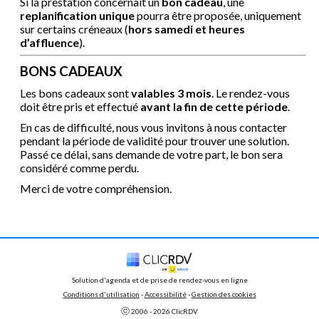
Si la prestation concernait un
bon cadeau
, une
replanification unique
pourra être proposée, uniquement
sur certains créneaux (
hors samedi et heures
d’affluence
).
BONS CADEAUX
Les bons cadeaux sont
valables 3 mois
. Le rendez-vous
doit être pris et effectué
avant la fin de cette période
.
En cas de difficulté, nous vous invitons à nous contacter
pendant la période de validité pour trouver une solution.
Passé ce délai, sans demande de votre part, le bon sera
considéré comme perdu.
Merci de votre compréhension.
Solution d'agenda et de prise de rendez-vous en ligne
Conditions d'utilisation
 - 
Accessibilité
 -
Gestion des cookies
ⓒ 
2006 - 
2026
 ClicRDV