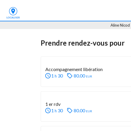
LOCALISER
Aline Nicod
Prendre rendez-vous
 pour
Accompagnement libération
1
30
80.00
eur
h
1 er rdv
1
30
80.00
eur
h