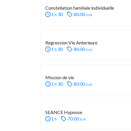
Constellation familiale individuelle 
1
30
80.00
eur
h
Regression Vie Anterieure
1
30
80.00
eur
h
Mission de vie
1
30
80.00
eur
h
SEANCE Hypnose 
1
70.00
eur
h