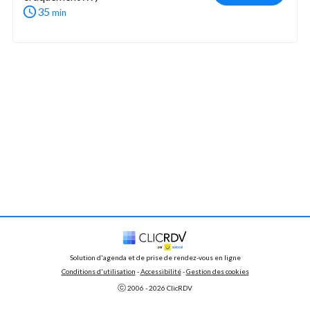
35
min
Solution d'agenda et de prise de rendez-vous en ligne
Conditions d'utilisation
 - 
Accessibilité
 -
Gestion des cookies
ⓒ 
2006 - 
2026
 ClicRDV