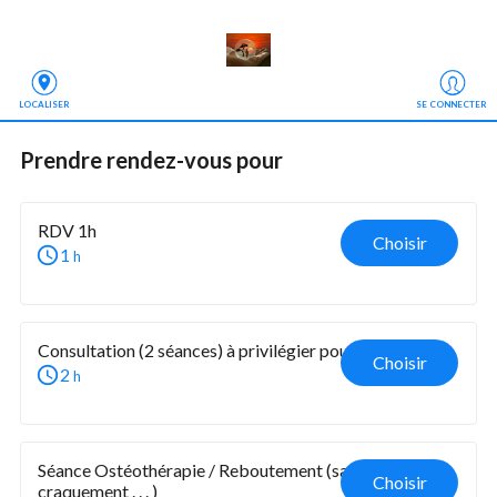
LOCALISER
SE CONNECTER
Prendre rendez-vous
 pour
RDV 1h
Choisir
1
h
Consultation (2 séances) à privilégier pour le 1er RDV
Choisir
2
h
Séance Ostéothérapie / Reboutement (sans 
Choisir
craquement . . . )