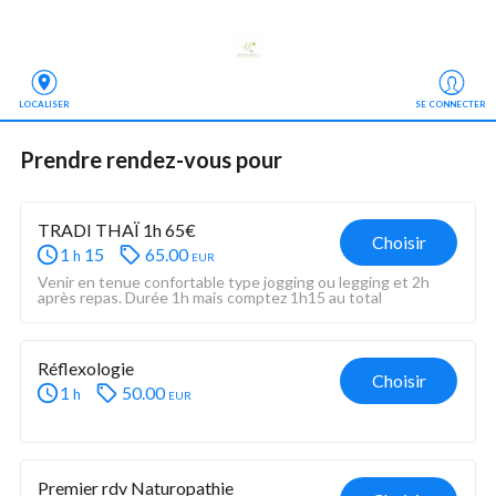
LOCALISER
SE CONNECTER
Prendre rendez-vous
 pour
TRADI THAÏ 1h 65€
Choisir
1
15
65.00
eur
h
Venir en tenue confortable type jogging ou legging et 2h 
après repas. Durée 1h mais comptez 1h15 au total
Réflexologie
Choisir
1
50.00
eur
h
Premier rdv Naturopathie