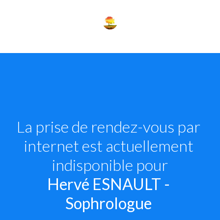
La prise de rendez-vous par 
internet est actuellement 
indisponible pour
Hervé ESNAULT - 
Sophrologue 