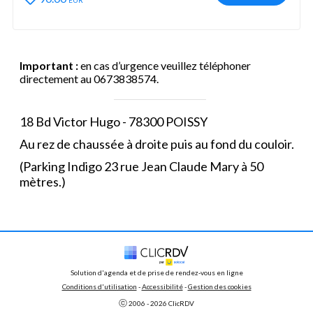
Important :
en cas d’urgence veuillez téléphoner
directement au 0673838574.
18 Bd Victor Hugo - 78300 POISSY
Au rez de chaussée à droite puis au fond du couloir.
(Parking Indigo 23 rue Jean Claude Mary à 50
mètres.)
Solution d'agenda et de prise de rendez-vous en ligne
Conditions d'utilisation
 - 
Accessibilité
 -
Gestion des cookies
ⓒ 
2006 - 
2026
 ClicRDV