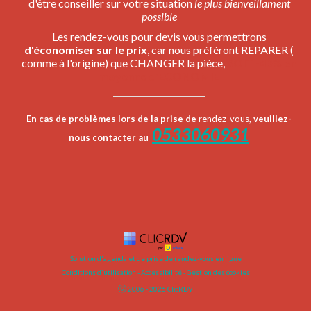
d'être conseiller sur votre situation
le plus bienveillament
possible
Les rendez-vous pour devis vous permettrons
d'économiser sur le prix
, car nous préféront REPARER (
comme à l'origine) que CHANGER la pièce,
SOIT
-40% en
moyenne d'ECONOMIE
En cas de problèmes lors de la prise de
rendez-vo
us,
veuillez-
0533060931
nous contacter au
Solution d'agenda et de prise de rendez-vous en ligne
Conditions d'utilisation
 - 
Accessibilité
 -
Gestion des cookies
ⓒ 
2006 - 
2026
 ClicRDV