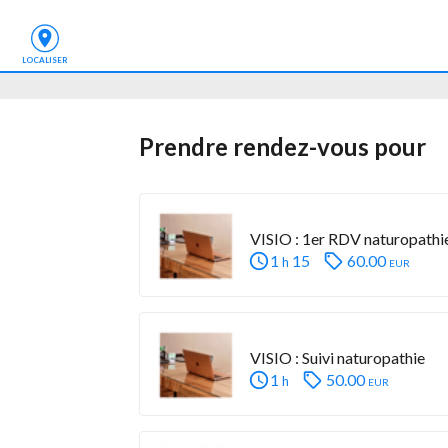
LOCALISER
Prendre rendez-vous
 pour
VISIO : 1er RDV naturopathi
1
15
60.00
eur
h
VISIO : Suivi naturopathie
1
50.00
eur
h