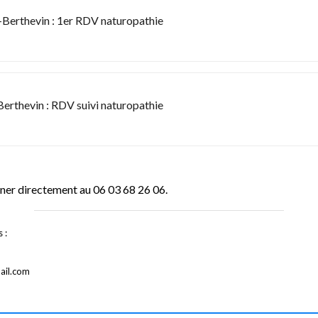
-Berthevin : 1er RDV naturopathie
erthevin : RDV suivi naturopathie
oner directement au 06 03 68 26 06.
 :
ail.com