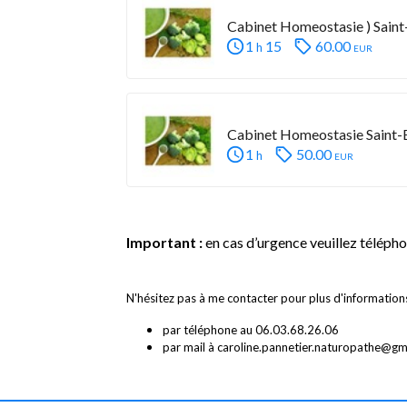
Cabinet Homeostasie ) Saint
1
15
60.00
eur
h
Cabinet Homeostasie Saint-B
1
50.00
eur
h
Important :
en cas d’urgence veuillez téléph
N'hésitez pas à me contacter pour plus d'informations
par téléphone au 06.03.68.26.06
par mail à caroline.pannetier.naturopathe@gm