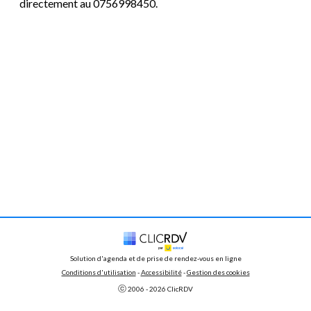
directement au 0756998450.
Solution d'agenda et de prise de rendez-vous en ligne
Conditions d'utilisation
 - 
Accessibilité
 -
Gestion des cookies
ⓒ 
2006 - 
2026
 ClicRDV