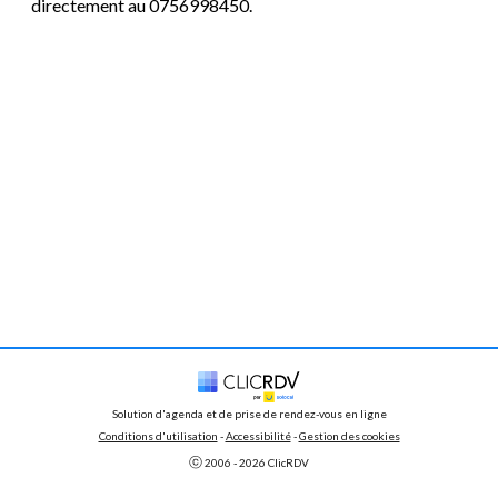
directement au 0756998450.
Solution d'agenda et de prise de rendez-vous en ligne
Conditions d'utilisation
 - 
Accessibilité
 -
Gestion des cookies
ⓒ 
2006 - 
2026
 ClicRDV