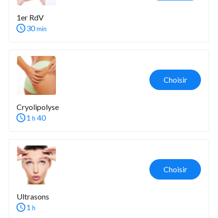
1er RdV
30
min
Choisir
Cryolipolyse
1
40
h
Choisir
Ultrasons
1
h