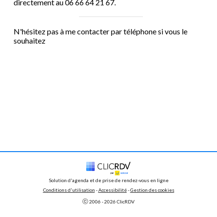
directement au 06 66 64 21 67.
N'hésitez pas à me contacter par téléphone si vous le
souhaitez
Solution d'agenda et de prise de rendez-vous en ligne
Conditions d'utilisation
 - 
Accessibilité
 -
Gestion des cookies
ⓒ 
2006 - 
2026
 ClicRDV