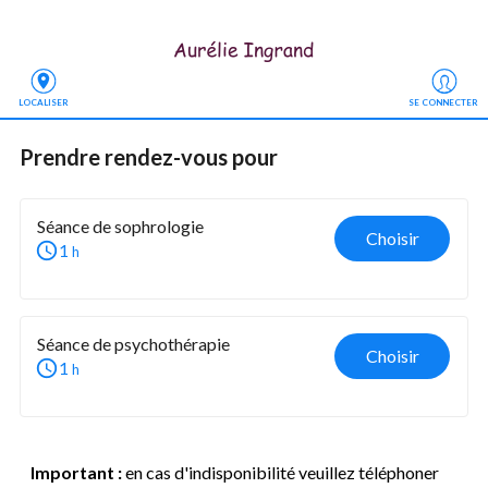
LOCALISER
SE CONNECTER
Prendre rendez-vous
 pour
Séance de sophrologie
Choisir
1
h
Séance de psychothérapie
Choisir
1
h
Important :
en cas d'indisponibilité veuillez téléphoner