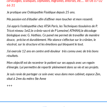
cervicalgies, sciatiques, céphalées, migraines, entorses, etc.... Tel: 06 07 02
66 31
Je pratique une Ostéopathie Fluidique depuis 25 ans.
Ma passion est d'étudier afin d'affiner mon toucher et mon ressenti.
J'ai appris l'ostéopathie chez ATSA Paris,
les
Techniques tissulaires de P.
Tricot niveau 1et2,le crânio-sacré de P Lemoine( ATMAN),le décodage
biologique avec G. Hathias. Ce panel me permet de travailler de manière
douce, précise et durablement. Ma séance s'effectue sur le crânien, le
viscéral, sur la structure et les émotions qui bloquent le tout.
J'ai exercée 12 ans en centre anti-douleur très connu avec de très bons
résultats.
Mon objectif est de recentrer le patient sur ses appuis avec un regain
d'énergie. Lui permettre de repartir pleinement dans sa vie et ses projets.
Je suis ravie de partager ce soin avec vous dans mon cabinet, espace Zen,
situé à 2mn du métro Ste Anne
+++