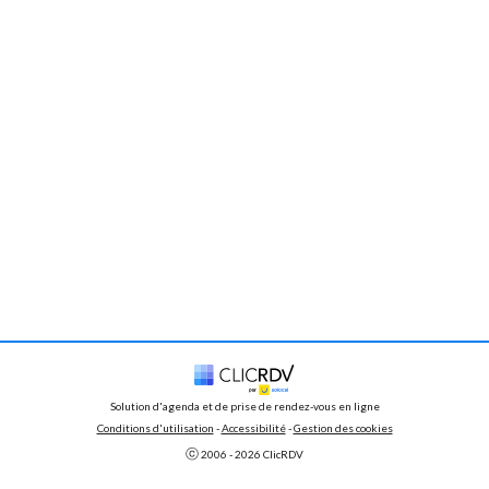
Solution d'agenda et de prise de rendez-vous en ligne
Conditions d'utilisation
 - 
Accessibilité
 -
Gestion des cookies
ⓒ 
2006 - 
2026
 ClicRDV