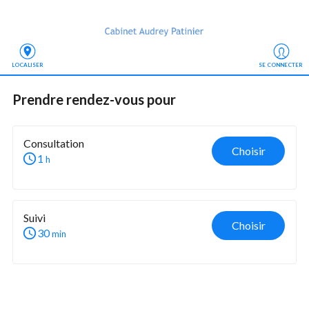
LOCALISER
SE CONNECTER
Prendre rendez-vous
 pour
Consultation
Choisir
1
h
Suivi 
Choisir
30
min