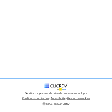
Solution d'agenda et de prise de rendez-vous en ligne
Conditions d'utilisation
 - 
Accessibilité
 -
Gestion des cookies
ⓒ 
2006 - 
2026
 ClicRDV