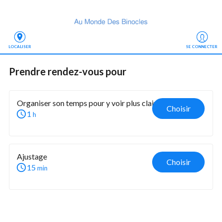
LOCALISER
SE CONNECTER
Prendre rendez-vous
 pour
Organiser son temps pour y voir plus clair
Choisir
1
h
Ajustage
Choisir
15
min