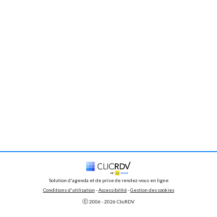
Solution d'agenda et de prise de rendez-vous en ligne
Conditions d'utilisation
 - 
Accessibilité
 -
Gestion des cookies
ⓒ 
2006 - 
2026
 ClicRDV