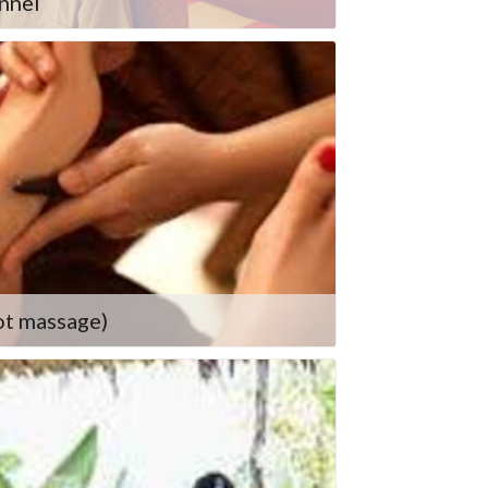
nnel
ot massage)