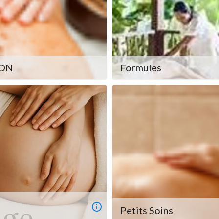
ION
Formules
Petits Soins