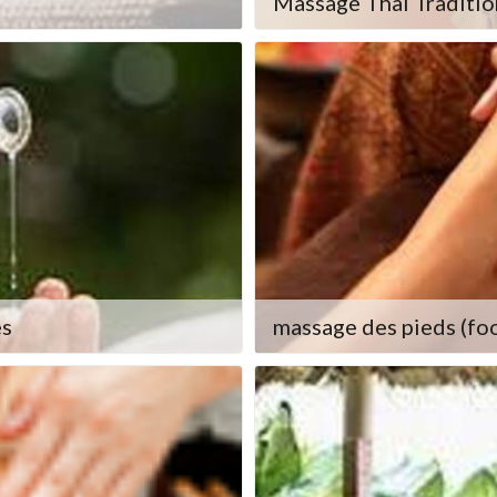
Massage Thaï Traditio
es
massage des pieds (fo